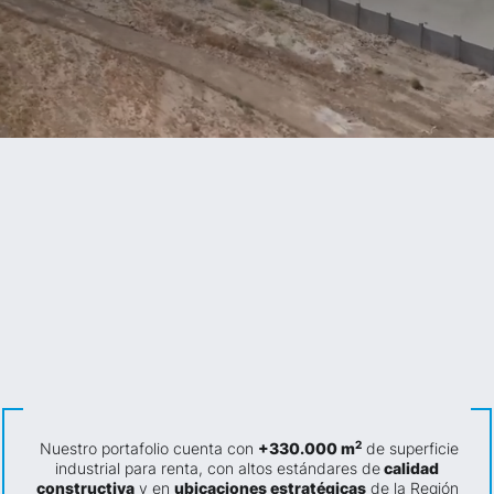
Ubicaciones
Construcciones de
Soluciones
estratégicas
alta calidad
sustentables
Máxima
Centros
seguridad
flexibles
2
Nuestro portafolio cuenta con
+330.000 m
de superficie
industrial para renta, con altos estándares de
calidad
constructiva
y en
ubicaciones estratégicas
de la Región