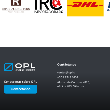
Nuestros
OPL
Contáctanos
Centros
Nosotros
Productos
OPL
ventas@opl.cl
y
Enea
Servicios
+569 8743 0102
OPL El
II
Próximos
OPL
Conoce mas sobre OPL
Montijo
Alonso de Córdova 4125,
Proyectos
San
OPL
oficina 703, Vitacura
Ignacio
Contáctanos
Laguna
OPL
Sur
Enea
OPL El
I
OPL
Noviciado
Los
OPL La
Valles